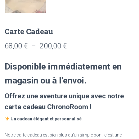
Carte Cadeau
Plage
68,00
€
–
200,00
€
de
Disponible immédiatement en
prix :
magasin ou à l’envoi.
68,00 €
à
Offrez une aventure unique avec notre
200,00 €
carte cadeau ChronoRoom !
Un cadeau élégant et personnalisé
Notre carte cadeau est bien plus qu’un simple bon : c’est une