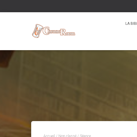
LA BI
Accueil
/
Non classé
/ Séance