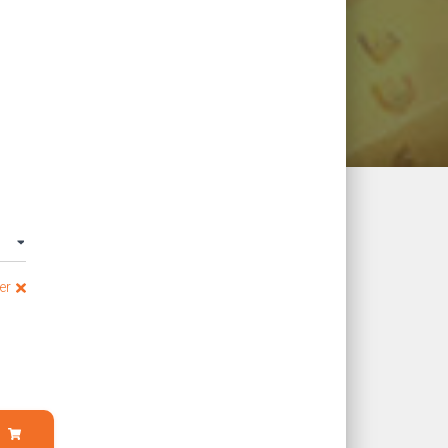
lage
e
ix :
8,00 €
er
00,00 €