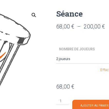
Séance
P
68,00
€
–
200,00
€
d
pr
NOMBRE DE JOUEURS
6
à
Effac
2
68,00
€
quantité
de
AJOUTER AU PANIER