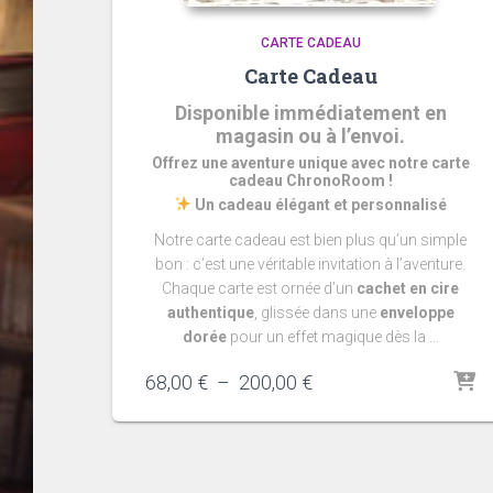
CARTE CADEAU
Carte Cadeau
Disponible immédiatement en
magasin ou à l’envoi.
Offrez une aventure unique avec notre carte
cadeau ChronoRoom !
Un cadeau élégant et personnalisé
Notre carte cadeau est bien plus qu’un simple
bon : c’est une véritable invitation à l’aventure.
Chaque carte est ornée d’un
cachet en cire
authentique
, glissée dans une
enveloppe
dorée
pour un effet magique dès la …
Plage
68,00
€
–
200,00
€
de
prix :
68,00 €
à