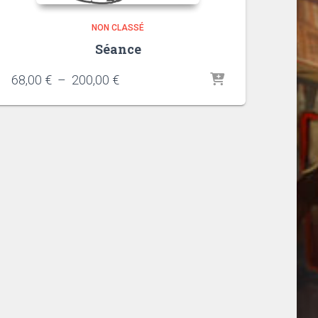
NON CLASSÉ
Séance
Plage
68,00
€
–
200,00
€
de
prix :
68,00 €
à
200,00 €